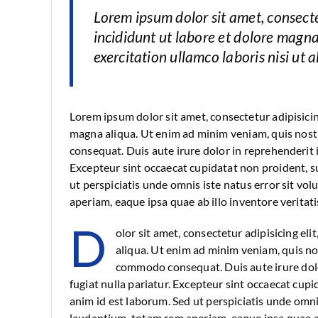
Lorem ipsum dolor sit amet, consecte
incididunt ut labore et dolore magn
exercitation ullamco laboris nisi ut
Lorem ipsum dolor sit amet, consectetur adipisicin
magna aliqua. Ut enim ad minim veniam, quis nostr
consequat. Duis aute irure dolor in reprehenderit i
Excepteur sint occaecat cupidatat non proident, su
ut perspiciatis unde omnis iste natus error sit 
aperiam, eaque ipsa quae ab illo inventore veritati
D
olor sit amet, consectetur adipisicing el
aliqua. Ut enim ad minim veniam, quis nos
commodo consequat. Duis aute irure dolor
fugiat nulla pariatur. Excepteur sint occaecat cupi
anim id est laborum. Sed ut perspiciatis unde omn
laudantium, totam rem aperiam, eaque ipsa quae ab 