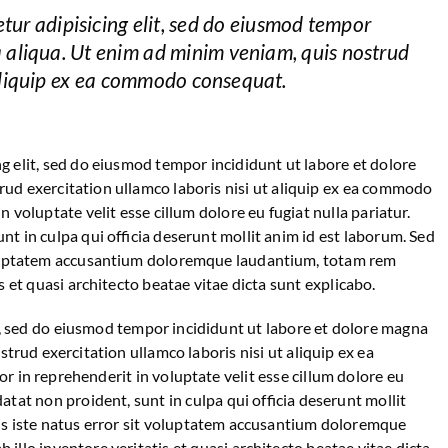
tur adipisicing elit, sed do eiusmod tempor
a aliqua. Ut enim ad minim veniam, quis nostrud
 aliquip ex ea commodo consequat.
g elit, sed do eiusmod tempor incididunt ut labore et dolore
ud exercitation ullamco laboris nisi ut aliquip ex ea commodo
n voluptate velit esse cillum dolore eu fugiat nulla pariatur.
nt in culpa qui officia deserunt mollit anim id est laborum. Sed
voluptatem accusantium doloremque laudantium, totam rem
s et quasi architecto beatae vitae dicta sunt explicabo.
it, sed do eiusmod tempor incididunt ut labore et dolore magna
trud exercitation ullamco laboris nisi ut aliquip ex ea
 in reprehenderit in voluptate velit esse cillum dolore eu
datat non proident, sunt in culpa qui officia deserunt mollit
is iste natus error sit voluptatem accusantium doloremque
illo inventore veritatis et quasi architecto beatae vitae dicta