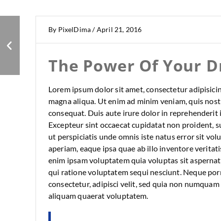
Motivate Yourself
By
PixelDima
/
April 21, 2016
The Power Of Your 
Lorem ipsum dolor sit amet, consectetur adipisicin
magna aliqua. Ut enim ad minim veniam, quis nostr
consequat. Duis aute irure dolor in reprehenderit i
Excepteur sint occaecat cupidatat non proident, su
ut perspiciatis unde omnis iste natus error sit 
aperiam, eaque ipsa quae ab illo inventore veritat
enim ipsam voluptatem quia voluptas sit aspernatu
qui ratione voluptatem sequi nesciunt. Neque por
consectetur, adipisci velit, sed quia non numqua
aliquam quaerat voluptatem.