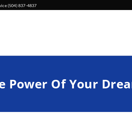
vice (504) 837-4837
e Power Of Your Dre