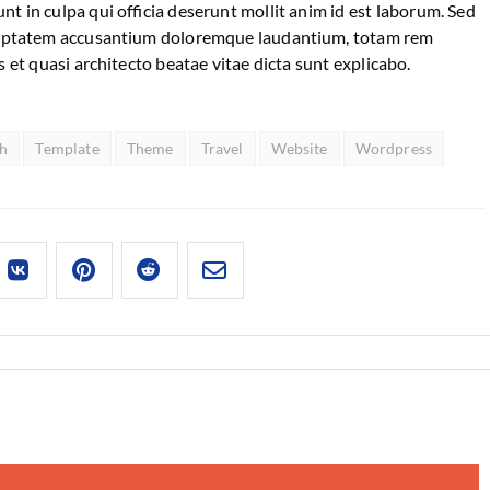
nt in culpa qui officia deserunt mollit anim id est laborum. Sed
voluptatem accusantium doloremque laudantium, totam rem
s et quasi architecto beatae vitae dicta sunt explicabo.
ch
Template
Theme
Travel
Website
Wordpress