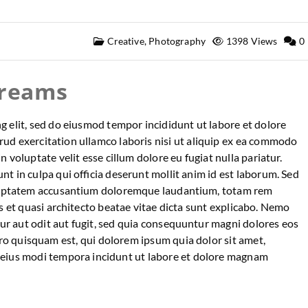
Creative
,
Photography
1398 Views
0
Dreams
g elit, sed do eiusmod tempor incididunt ut labore et dolore
ud exercitation ullamco laboris nisi ut aliquip ex ea commodo
n voluptate velit esse cillum dolore eu fugiat nulla pariatur.
nt in culpa qui officia deserunt mollit anim id est laborum. Sed
voluptatem accusantium doloremque laudantium, totam rem
is et quasi architecto beatae vitae dicta sunt explicabo. Nemo
r aut odit aut fugit, sed quia consequuntur magni dolores eos
ro quisquam est, qui dolorem ipsum quia dolor sit amet,
m eius modi tempora incidunt ut labore et dolore magnam