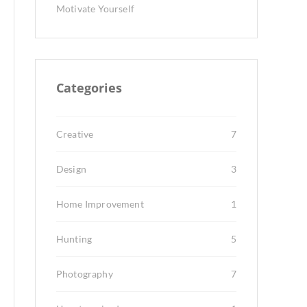
Motivate Yourself
Categories
Creative
7
Design
3
Home Improvement
1
Hunting
5
Photography
7