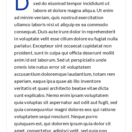
D
sed do eiusmod tempor incididunt ut
labore et dolore magna aliqua. Ut enim
ad minim veniam, quis nostrud exercitation
ullamco laboris nisi ut aliquip ex ea commodo
consequat. Duis aute irure dolor in reprehenderit
in voluptate velit esse cillum dolore eu fugiat nulla
pariatur. Excepteur sint occaecat cupidatat non
proident, sunt in culpa qui officia deserunt mollit
anim id est laborum. Sed ut perspiciatis unde
omnis iste natus error sit voluptatem
accusantium doloremque laudantium, totam rem
aperiam, eaque ipsa quae ab illo inventore
veritatis et quasi architecto beatae vitae dicta
sunt explicabo. Nemo enim ipsam voluptatem
quia voluptas sit aspernatur aut odit aut fugit, sed
quia consequuntur magni dolores eos qui ratione
voluptatem sequi nesciunt. Neque porro
quisquam est, qui dolorem ipsum quia dolor sit
amet, consectetur, adipisci velit, sed quia non