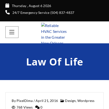
Thursday , August 6 2026
24/7 Emergency Service (504) 837-4837
Law Of Life
By
PixelDima
/
April 21, 2016
Design
,
Wordpress
768 Views
0